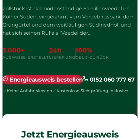
Zollstock ist das bodenständige Familienveedel im
Kölner Süden, eingerahmt vom Vorgebirgspark, dem
Grüngürtel und dem weitläufigen Südfriedhof, und
hat sich seinen Ruf als "Veedel der
Genossenschaften" hart erarbeitet. Wer hier ein Haus
oder eine Wohnung besitzt, kennt die Geschichten
3.000+
24h
100%
aus dem alten "Schutzmannshausen", wie das Viertel
AUSWEISE ERSTELLT
LIEFERUNG
GELD-ZURÜCK
genannt wurde, weil früher viele einfache Beamte
und Polizisten zwischen den grünen Innenhöfen
Energieausweis bestellen
0152 060 777 67
wohnten. Den Namen gab ein ehemaliges Zollhaus
am Bischofsweg, und die Lehmvorkommen machten
Keine Anfahrtskosten
Kostenlose Sichtprüfung inklusive
Zollstock im 19. Jahrhundert zum Standort zahlreicher
Ziegeleien.
Jetzt Energieausweis