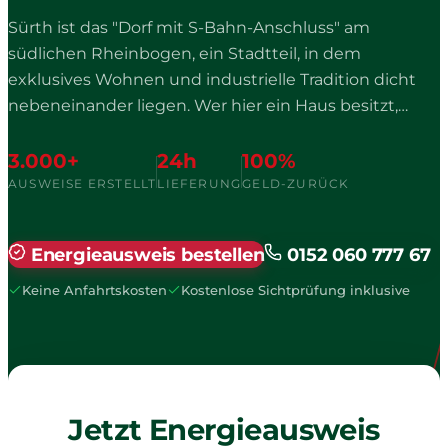
Sürth ist das "Dorf mit S-Bahn-Anschluss" am
südlichen Rheinbogen, ein Stadtteil, in dem
exklusives Wohnen und industrielle Tradition dicht
nebeneinander liegen. Wer hier ein Haus besitzt,
kennt die Sürther Bootshäuser am Rhein und den
Falderhof, eine der ältesten Hofanlagen der Region.
3.000+
24h
100%
Erstmals 1059 als "Soretha", also sumpfiges Gelände,
AUSWEISE ERSTELLT
LIEFERUNG
GELD-ZURÜCK
erwähnt, war Sürth lange ein Fischerdorf, bevor Bahn
und Industrie im 20. Jahrhundert den Ort
Energieausweis bestellen
0152 060 777 67
veränderten.
Keine Anfahrtskosten
Kostenlose Sichtprüfung inklusive
Jetzt Energieausweis