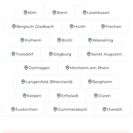
Köln
Bonn
Leverkusen
Bergisch Gladbach
Hürth
Frechen
Pulheim
Brühl
Wesseling
Troisdorf
Siegburg
Sankt Augustin
Dormagen
Monheim am Rhein
Langenfeld (Rheinland)
Bergheim
Kerpen
Erftstadt
Düren
Euskirchen
Gummersbach
Overath