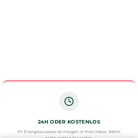
6 Garantien, die kein Online-
Portal Ihnen geben kann
Jeder kann einen Energieausweis erstellen. Aber wer
steht persönlich dafür gerade? Ich. Mit meinem
Namen.
24H ODER KOSTENLOS
Ihr Energieausweis ist morgen in Ihrer Inbox. Wenn