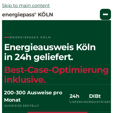
Skip to main content
energiepass
KÖLN
®
ENERGIEPASS® KÖLN
Energieausweis Köln
in 24h geliefert.
Best-Case-Optimierung
inklusive.
200-300 Ausweise pro
24h
DIBt
Monat
LIEFERUNG
REGISTRIERT
AUSWEISE ERSTELLT