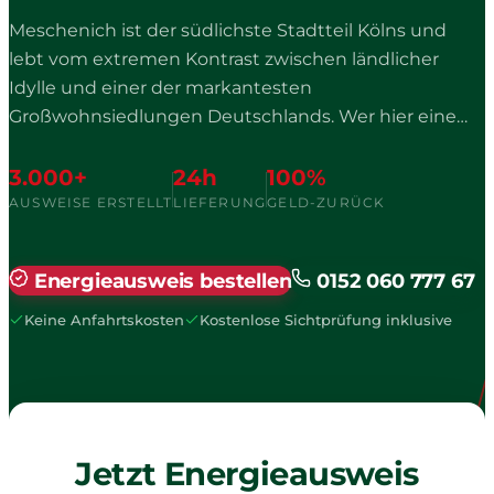
Meschenich ist der südlichste Stadtteil Kölns und
lebt vom extremen Kontrast zwischen ländlicher
Idylle und einer der markantesten
Großwohnsiedlungen Deutschlands. Wer hier eine
Immobilie besitzt, kennt beide Welten: den
historischen Dorfkern mit landwirtschaftlicher
3.000+
24h
100%
Prägung und die Hochhaussiedlung "Auf dem
AUSWEISE ERSTELLT
LIEFERUNG
GELD-ZURÜCK
Kölnberg", in der Menschen aus über 60 Nationen
leben und die regelmäßig als Filmkulisse dient.
Energieausweis bestellen
0152 060 777 67
Erstmals 1166 als "Meschingen" erwähnt, mit
nachweisbaren römischen Siedlungsspuren, war
Keine Anfahrtskosten
Kostenlose Sichtprüfung inklusive
Meschenich bis 1975 eigenständig und kam dann als
Teil der Gemeinde Rodenkirchen nach Köln.
Jetzt Energieausweis