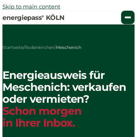
Skip to main content
energiepass
KÖLN
®
Startseite
/
Rodenkirchen
/
Meschenich
Energieausweis für
Meschenich: verkaufen
oder vermieten?
Schon morgen
in Ihrer Inbox.