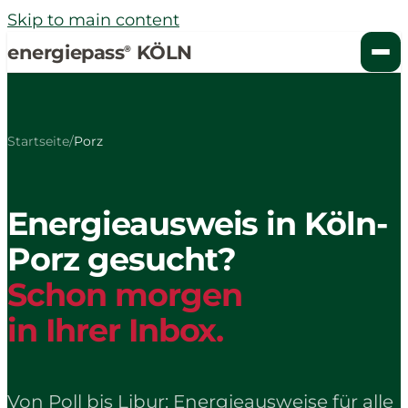
Skip to main content
energiepass
KÖLN
®
Startseite
/
Porz
Energieausweis in Köln-
Porz gesucht?
Schon morgen
in Ihrer Inbox.
Von Poll bis Libur: Energieausweise für alle