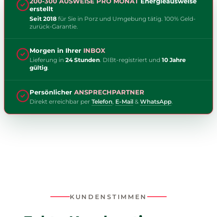
200-300 AUSWEISE PRO MONAT
Energieausweise
erstellt
Seit 2018
für Sie in Porz und Umgebung tätig. 100% Geld-
zurück-Garantie.
Morgen in Ihrer
INBOX
Lieferung in
24 Stunden
. DIBt-registriert und
10 Jahre
gültig
.
Persönlicher
ANSPRECHPARTNER
Direkt erreichbar per
Telefon
,
E-Mail
&
WhatsApp
.
KUNDENSTIMMEN