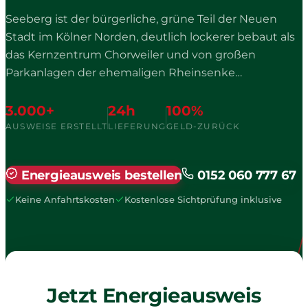
Seeberg ist der bürgerliche, grüne Teil der Neuen
Stadt im Kölner Norden, deutlich lockerer bebaut als
das Kernzentrum Chorweiler und von großen
Parkanlagen der ehemaligen Rheinsenke
durchzogen. Wer hier ein Haus oder eine Wohnung
besitzt, kennt die drei klar getrennten Quartiere Alt-
3.000+
24h
100%
Seeberg, Seeberg-Süd und Seeberg-Nord mit ihren
AUSWEISE ERSTELLT
LIEFERUNG
GELD-ZURÜCK
ganz unterschiedlichen Bauepochen. Genau diese
Gliederung entscheidet über Ausweistyp und
Energieausweis bestellen
0152 060 777 67
Datentiefe.
Keine Anfahrtskosten
Kostenlose Sichtprüfung inklusive
Jetzt Energieausweis