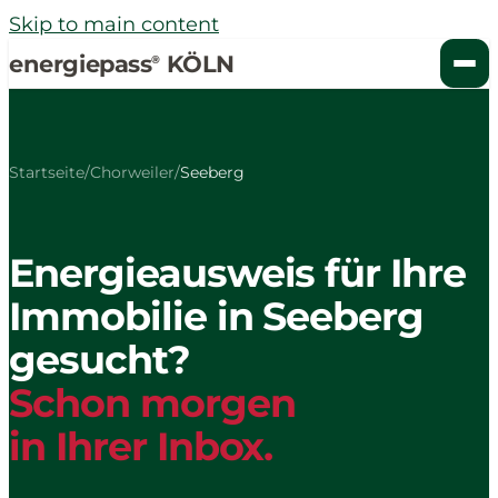
Skip to main content
energiepass
KÖLN
®
Startseite
/
Chorweiler
/
Seeberg
Energieausweis für Ihre
Immobilie in Seeberg
gesucht?
Schon morgen
in Ihrer Inbox.