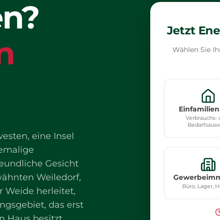
en?
Jetzt En
n
Wählen Sie Ih
Einfamilie
Verbrauchs- 
Bedarfsausw
esten, eine Insel
emalige
reundliche Gesicht
wähnten Weiledorf,
Gewerbeimm
Büro, Lager, 
 Weide herleitet,
ngsgebiet, das erst
 Haus besitzt,