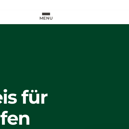
MENU
s für
ufen