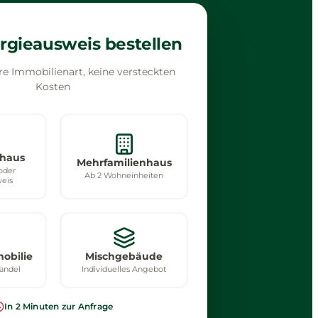
ergieausweis bestellen
re Immobilienart, keine versteckten
Kosten
nhaus
Mehrfamilienhaus
oder
Ab 2 Wohneinheiten
eis
obilie
Mischgebäude
Handel
Individuelles Angebot
In 2 Minuten zur Anfrage