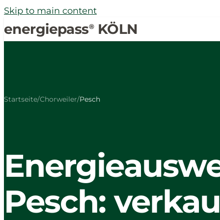
Skip to main content
energiepass
KÖLN
®
Startseite
/
Chorweiler
/
Pesch
Energieauswei
Pesch: verka