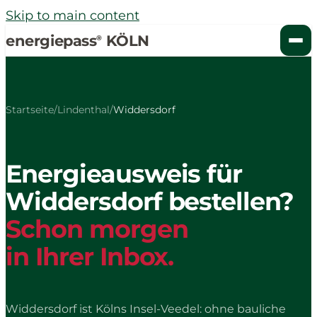
Skip to main content
energiepass
KÖLN
®
Startseite
/
Lindenthal
/
Widdersdorf
Energieausweis für
Widdersdorf bestellen?
Schon morgen
in Ihrer Inbox.
Widdersdorf ist Kölns Insel-Veedel: ohne bauliche