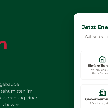
Jetzt En
n
Wählen Sie Ih
Einfamilie
Verbrauchs- 
Bedarfsausw
fsgebäude
steht mitten im
 Ausgrabung einer
Gewerbeimm
Büro, Lager, 
ds beweist.