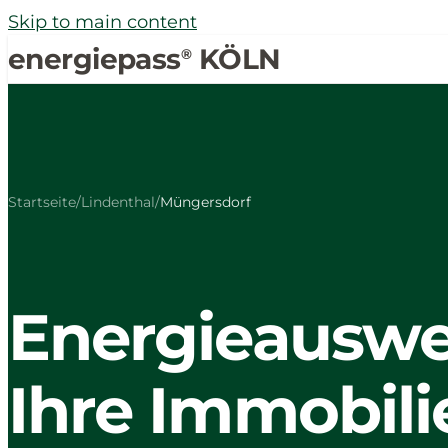
Skip to main content
energiepass
KÖLN
®
Startseite
/
Lindenthal
/
Müngersdorf
Energieauswei
Ihre Immobili