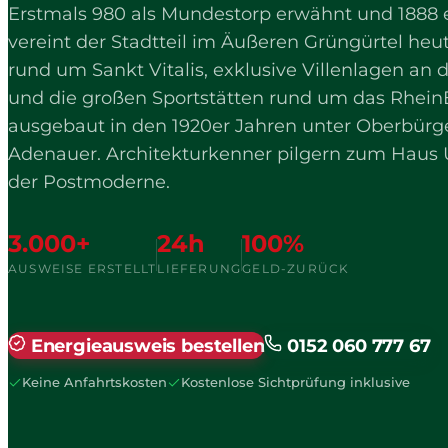
Erstmals 980 als Mundestorp erwähnt und 1888 
vereint der Stadtteil im Äußeren Grüngürtel heute
rund um Sankt Vitalis, exklusive Villenlagen an 
und die großen Sportstätten rund um das Rhein
ausgebaut in den 1920er Jahren unter Oberbürg
Adenauer. Architekturkenner pilgern zum Haus U
der Postmoderne.
3.000+
24h
100%
AUSWEISE ERSTELLT
LIEFERUNG
GELD-ZURÜCK
Energieausweis bestellen
0152 060 777 67
Keine Anfahrtskosten
Kostenlose Sichtprüfung inklusive