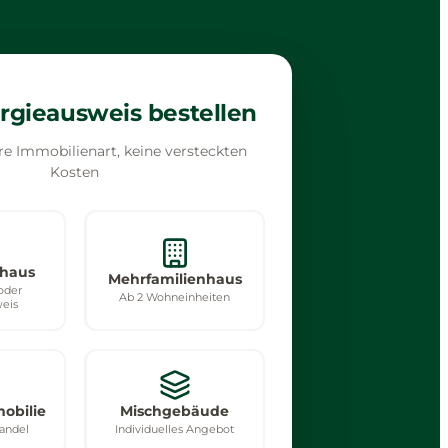
ergieausweis bestellen
re Immobilienart, keine versteckten
Kosten
nhaus
Mehrfamilienhaus
oder
Ab 2 Wohneinheiten
eis
obilie
Mischgebäude
Handel
Individuelles Angebot