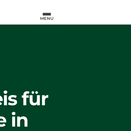
MENU
s für
e in