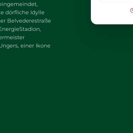
eingemeindet,
 dörfliche Idylle
der Belvederestraße
EnergieStadion,
ermeister
ngers, einer Ikone