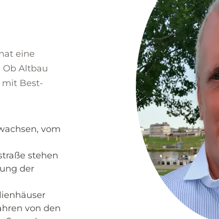
n
hat eine
. Ob Altbau
 mit Best-
ewachsen, vom
straße stehen
uung der
lienhäuser
ahren von den