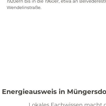
1920ern bis in die 1960er, etwa an Belvederes
Wendelinstraße.
Energieausweis in Müngersdorf
Lokales Fachwissen macht de