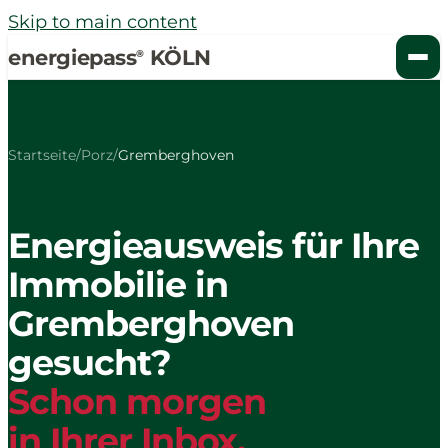
Skip to main content
energiepass
KÖLN
®
Startseite
/
Porz
/
Gremberghoven
Energieausweis für Ihre
Immobilie in
Gremberghoven
gesucht?
Schon morgen
in Ihrer Inbox.