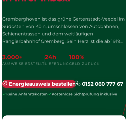
Gremberghoven ist das grüne Gartenstadt-Veedel im
Südosten von Köln, umschlossen von Autobahnen,
Schienentrassen und dem weitläufigen
Rangierbahnhof Gremberg. Sein Herz ist die ab 1919
als Arbeitersiedlung für den Rangierbahnhof
errichtete Eisenbahnersiedlung, die der Architekt
3.000+
24h
100%
Martin Kießling in einem markanten
AUSWEISE ERSTELLT
LIEFERUNG
GELD-ZURÜCK
neoklassizistischen Oval anlegte, mit Putzbauten und
großzügigen Selbstversorgergärten. Wer hier ein
Energieausweis bestellen
0152 060 777 67
Haus besitzt, kennt den Kontrast zwischen dem
stillen Siedlungsidyll und den angrenzenden
Keine Anfahrtskosten
Kostenlose Sichtprüfung inklusive
Gewerbe- und Logistikflächen, und genau dieser
Denkmalbestand macht das Veedel energetisch zu
einem Sonderfall.