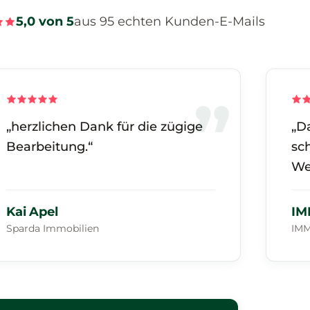
5,0 von 5
aus 95 echten Kunden-E-Mails
„herzlichen Dank für die zügige
„D
Bearbeitung.“
sc
We
Kai Apel
IM
Sparda Immobilien
IM